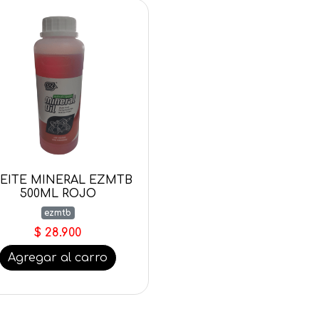
EITE MINERAL EZMTB
500ML ROJO
ezmtb
$ 28.900
Agregar al carro