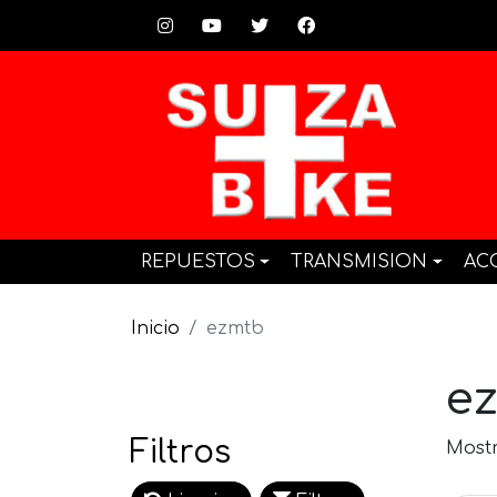
REPUESTOS
TRANSMISION
AC
Inicio
ezmtb
e
Filtros
Mostr