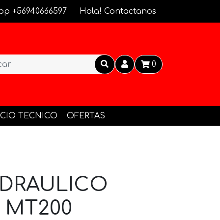
pp +56940666597
Hola! Contactanos
0
ICIO TECNICO
OFERTAS
IDRAULICO
 MT200