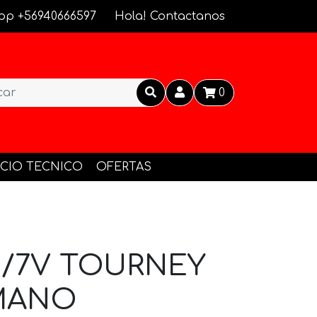
pp +56940666597
Hola! Contactanos
0
ICIO TECNICO
OFERTAS
6/7V TOURNEY
IMANO