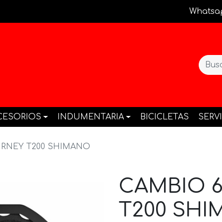
Whatsa
CESORIOS
INDUMENTARIA
BICICLETAS
SERV
URNEY T200 SHIMANO
CAMBIO 
T200 SH